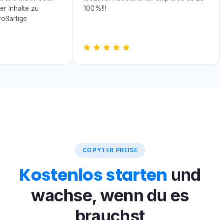
r Inhalte zu
100%!!!
oßartige
COPYTER PREISE
Kostenlos starten
und
wachse, wenn du es
brauchst