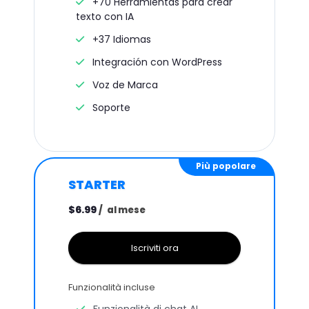
+70 Herramientas para crear
texto con IA
+37 Idiomas
Integración con WordPress
Voz de Marca
Soporte
Più popolare
STARTER
$6.99
/
al mese
Iscriviti ora
Funzionalità incluse
Funzionalità di chat AI