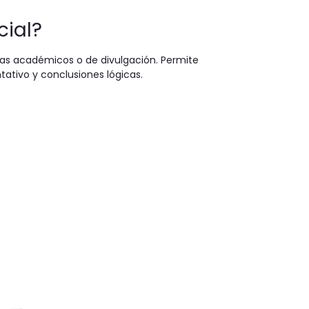
cial?
as académicos o de divulgación. Permite
tativo y conclusiones lógicas.