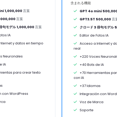
含まれる機能
ni 1,000,000
言葉
GPT 4o mini 500,00
,000,000
言葉
GPT3.5T 500,000
言
俳句モデル 1,000,000
言葉
クロード 3 俳句モデル 5
otos IA
Editor de Fotos IA
nternet y datos en tiempo
Acceso a Internet y d
real
s Neuronales
+220 Voces Neuronal
e IA
+40 Bots de IA
ientas para crear texto
+70 Herramientas para
con IA
as
+37 Idiomas
n con WordPress
Integración con Word
rca
Voz de Marca
Soporte