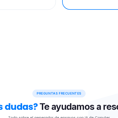
PREGUNTAS FRECUENTES
s dudas?
Te ayudamos a res
Todo sobre el generador de ensayos con IA de Copyter