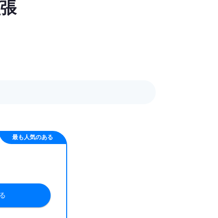
張
最も人気のある
る