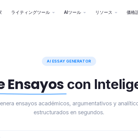
(current)
家
ライティングツール
AIツール
リソース
価格
AI ESSAY GENERATOR
e Ensayos
con Intelige
enera ensayos académicos, argumentativos y analític
estructurados en segundos.