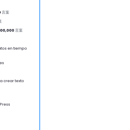
0
言葉
葉
00,000
言葉
atos en tiempo
es
 crear texto
Press