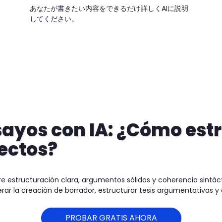
あなたが書きたい内容をできるだけ詳しくAIに説明
してください。
ayos con IA: ¿Cómo estr
ectos?
e estructuración clara, argumentos sólidos y coherencia sintá
lerar la creación de borrador, estructurar tesis argumentativas 
PROBAR GRATIS AHORA