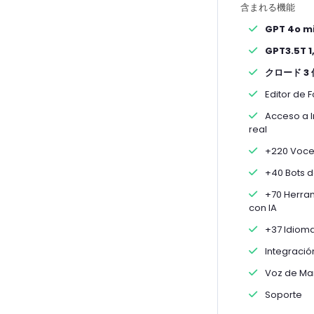
含まれる機能
GPT 4o mi
GPT3.5T 1
クロード 3 
Editor de F
Acceso a I
real
+220 Voce
+40 Bots d
+70 Herram
con IA
+37 Idiom
Integració
Voz de Ma
Soporte