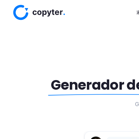
Generador d
G