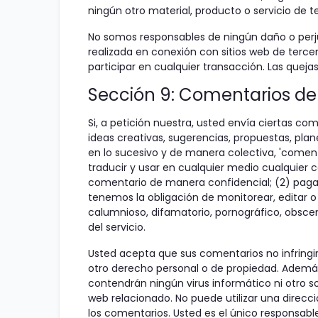
ningún otro material, producto o servicio de t
No somos responsables de ningún daño o perjui
realizada en conexión con sitios web de terce
participar en cualquier transacción. Las queja
Sección 9: Comentarios de
Si, a petición nuestra, usted envía ciertas co
ideas creativas, sugerencias, propuestas, plan
en lo sucesivo y de manera colectiva, 'comenta
traducir y usar en cualquier medio cualquier
comentario de manera confidencial; (2) paga
tenemos la obligación de monitorear, editar 
calumnioso, difamatorio, pornográfico, obsceno
del servicio.
Usted acepta que sus comentarios no infringir
otro derecho personal o de propiedad. Además
contendrán ningún virus informático ni otro s
web relacionado. No puede utilizar una direcc
los comentarios. Usted es el único responsabl