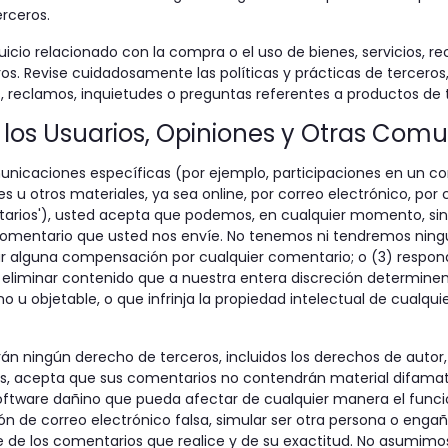
erceros.
cio relacionado con la compra o el uso de bienes, servicios, re
ros. Revise cuidadosamente las políticas y prácticas de tercer
s, reclamos, inquietudes o preguntas referentes a productos de t
 los Usuarios, Opiniones y Otras Com
municaciones específicas (por ejemplo, participaciones en un con
es u otros materiales, ya sea online, por correo electrónico, p
rios'), usted acepta que podemos, en cualquier momento, sin restr
 comentario que usted nos envíe. No tenemos ni tendremos ning
r alguna compensación por cualquier comentario; o (3) respon
o eliminar contenido que a nuestra entera discreción determine
 u objetable, o que infrinja la propiedad intelectual de cualqui
án ningún derecho de terceros, incluidos los derechos de autor,
, acepta que sus comentarios no contendrán material difamatori
oftware dañino que pueda afectar de cualquier manera el funcio
ión de correo electrónico falsa, simular ser otra persona o enga
e de los comentarios que realice y de su exactitud. No asumimo