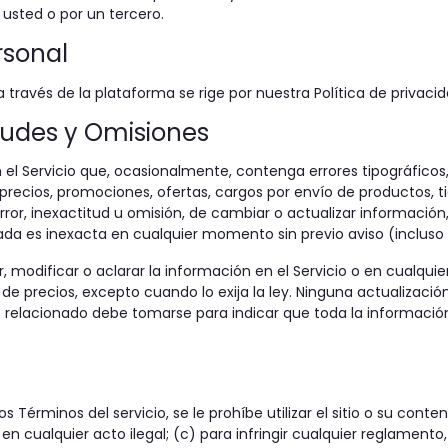
 usted o por un tercero.
rsonal
través de la plataforma se rige por nuestra Política de privacida
titudes y Omisiones
 el Servicio que, ocasionalmente, contenga errores tipográfico
recios, promociones, ofertas, cargos por envío de productos, ti
rror, inexactitud u omisión, de cambiar o actualizar información
nada es inexacta en cualquier momento sin previo aviso (inclus
 modificar o aclarar la información en el Servicio o en cualqui
n de precios, excepto cuando lo exija la ley. Ninguna actualizaci
eb relacionado debe tomarse para indicar que toda la información 
Términos del servicio, se le prohíbe utilizar el sitio o su conten
n en cualquier acto ilegal; (c) para infringir cualquier reglament