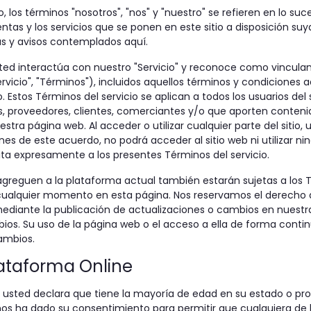
io, los términos "nosotros", "nos" y "nuestro" se refieren en lo s
entas y los servicios que se ponen en este sitio a disposición su
cas y avisos contemplados aquí.
usted interactúa con nuestro "Servicio" y reconoce como vincula
vicio", "Términos"), incluidos aquellos términos y condiciones a
. Estos Términos del servicio se aplican a todos los usuarios de
s, proveedores, clientes, comerciantes y/o que aporten contenid
tra página web. Al acceder o utilizar cualquier parte del sitio, 
es de este acuerdo, no podrá acceder al sitio web ni utilizar nin
ita expresamente a los presentes Términos del servicio.
reguen a la plataforma actual también estarán sujetas a los Tér
 cualquier momento en esta página. Nos reservamos el derecho d
mediante la publicación de actualizaciones o cambios en nuestra
ios. Su uso de la página web o el acceso a ella de forma conti
ambios.
lataforma Online
o, usted declara que tiene la mayoría de edad en su estado o pr
 nos ha dado su consentimiento para permitir que cualquiera 