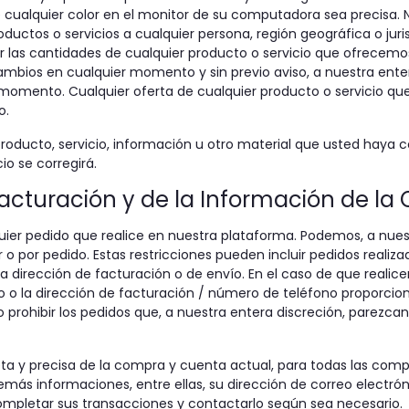
e cualquier color en el monitor de su computadora sea precisa.
roductos o servicios a cualquier persona, región geográfica o ju
r las cantidades de cualquier producto o servicio que ofrecemos
cambios en cualquier momento y sin previo aviso, a nuestra ent
omento. Cualquier oferta de cualquier producto o servicio que s
o.
producto, servicio, información u otro material que usted haya
io se corregirá.
 Facturación y de la Información de la
er pedido que realice en nuestra plataforma. Podemos, a nuestro 
 por pedido. Estas restricciones pueden incluir pedidos realiz
ma dirección de facturación o de envío. En el caso de que real
co o la dirección de facturación / número de teléfono proporci
 prohibir los pedidos que, a nuestra entera discreción, parezca
a y precisa de la compra y cuenta actual, para todas las comp
ás informaciones, entre ellas, su dirección de correo electróni
pletar sus transacciones y contactarlo según sea necesario.