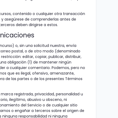
cursos, contenido o cualquier otra transacción
os, y asegúrese de comprenderlas antes de
erceros deben dirigirse a estos.
unicaciones
curso) o, sin una solicitud nuestra, envía
or correo postal, o de otro modo (denominado
icción: editar, copiar, publicar, distribuir,
una obligación (1) de mantener ningún
der a cualquier comentario. Podemos, pero no
mos que es ilegal, ofensivo, amenazante,
era de las partes o de los presentes Términos
 marca registrada, privacidad, personalidad u
o, ilegítimo, abusivo u obsceno, ni
namiento del Servicio o de cualquier sitio
ñarnos o engañar a terceros sobre el origen de
s ninguna responsabilidad ni ninguna