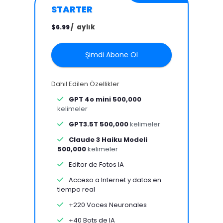
STARTER
/
aylık
$6.99
Şimdi Abone Ol
Dahil Edilen Özellikler
GPT 4o mini 500,000
kelimeler
GPT3.5T 500,000
kelimeler
Claude 3 Haiku Modeli
500,000
kelimeler
Editor de Fotos IA
Acceso a Internet y datos en
tiempo real
+220 Voces Neuronales
+40 Bots de IA