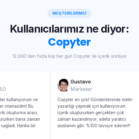
MÜŞTERILERIMIZ
Kullanıcılarımız ne diyor:
Copyter
12.000'den fazla kişi her gün Copyter ile içerik üretiyor
Gustavo
EO
Marketer
er kullanıyorum ve
Copyter en iyisi! Gönderilerimde metin
n olamazdım! Bu
yazarlığı yapmak için kullanıyorum.
ik oluşturma aracı,
İçerik oluştururken gerçekten çok
ştururken bana zaman
zaman kazandırıyor, adeta yaratıcı
ağladı. Harika bir
asistanım gibi. %100 tavsiye ederim!!!