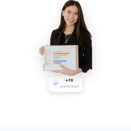
+70
yazma aracı