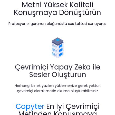
Metni Yüksek Kaliteli
Konuşmaya Dönüştürün
Profesyonel görünen olağanüstü ses kalitesi sunuyoruz
Çevrimiçi Yapay Zeka ile
Sesler Oluşturun
Herhangi bir ek yazılım yüklemenize gerek yoktur,
çevrimiçi olarak metin okuma oluşturabilirsiniz
Copyter
En İyi Çevrimiçi
Metinden Konuşmaya