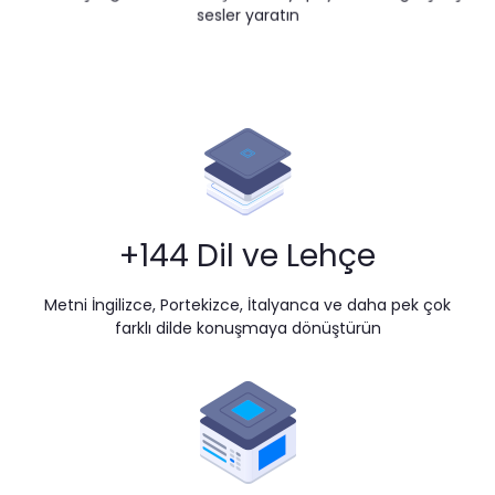
sesler yaratın
+144 Dil ve Lehçe
Metni İngilizce, Portekizce, İtalyanca ve daha pek çok
farklı dilde konuşmaya dönüştürün