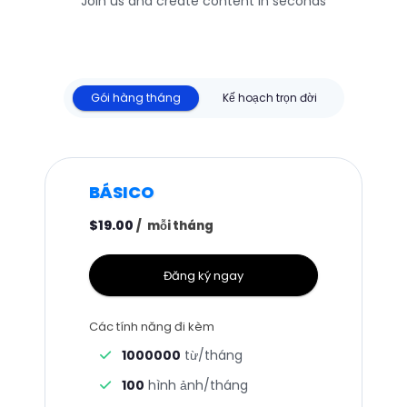
Join us and create content in seconds
Gói hàng tháng
Kế hoạch trọn đời
BÁSICO
$19.00
/
mỗi tháng
Đăng ký ngay
Các tính năng đi kèm
1000000
từ/tháng
100
hình ảnh/tháng