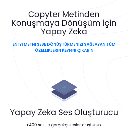
Copyter
Metinden
Konuşmaya Dönüşüm için
Yapay Zeka
EN IYI METNI SESE DÖNÜŞTÜRMENIZI SAĞLAYAN TÜM
ÖZELLIKLERIN KEYFINI ÇIKARIN
Yapay Zeka Ses Oluşturucu
+400 ses ile gerçekçi sesler oluşturun.