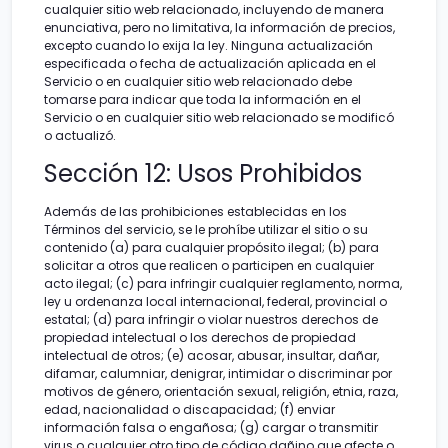
cualquier sitio web relacionado, incluyendo de manera
enunciativa, pero no limitativa, la información de precios,
excepto cuando lo exija la ley. Ninguna actualización
especificada o fecha de actualización aplicada en el
Servicio o en cualquier sitio web relacionado debe
tomarse para indicar que toda la información en el
Servicio o en cualquier sitio web relacionado se modificó
o actualizó.
Sección 12: Usos Prohibidos
Además de las prohibiciones establecidas en los
Términos del servicio, se le prohíbe utilizar el sitio o su
contenido (a) para cualquier propósito ilegal; (b) para
solicitar a otros que realicen o participen en cualquier
acto ilegal; (c) para infringir cualquier reglamento, norma,
ley u ordenanza local internacional, federal, provincial o
estatal; (d) para infringir o violar nuestros derechos de
propiedad intelectual o los derechos de propiedad
intelectual de otros; (e) acosar, abusar, insultar, dañar,
difamar, calumniar, denigrar, intimidar o discriminar por
motivos de género, orientación sexual, religión, etnia, raza,
edad, nacionalidad o discapacidad; (f) enviar
información falsa o engañosa; (g) cargar o transmitir
virus o cualquier otro tipo de código dañino que afecte o