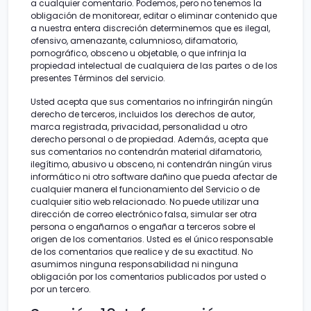
a cualquier comentario. Podemos, pero no tenemos la
obligación de monitorear, editar o eliminar contenido que
a nuestra entera discreción determinemos que es ilegal,
ofensivo, amenazante, calumnioso, difamatorio,
pornográfico, obsceno u objetable, o que infrinja la
propiedad intelectual de cualquiera de las partes o de los
presentes Términos del servicio.
Usted acepta que sus comentarios no infringirán ningún
derecho de terceros, incluidos los derechos de autor,
marca registrada, privacidad, personalidad u otro
derecho personal o de propiedad. Además, acepta que
sus comentarios no contendrán material difamatorio,
ilegítimo, abusivo u obsceno, ni contendrán ningún virus
informático ni otro software dañino que pueda afectar de
cualquier manera el funcionamiento del Servicio o de
cualquier sitio web relacionado. No puede utilizar una
dirección de correo electrónico falsa, simular ser otra
persona o engañarnos o engañar a terceros sobre el
origen de los comentarios. Usted es el único responsable
de los comentarios que realice y de su exactitud. No
asumimos ninguna responsabilidad ni ninguna
obligación por los comentarios publicados por usted o
por un tercero.